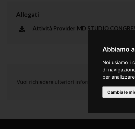
Allegati
Attività Provider MD STUDIO CONGRES
Abbiamo a 
Noi usiamo i c
di navigazione
per analizzare 
Vuoi richiedere ulteriori informazioni?
Clicca qui
Cambia le mi