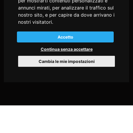
per mostrarti contenuti personalizzati e
md studio congressi Snc
annunci mirati, per analizzare il traffico sul
di Sonia Alessio e Cristiana Busatto
nostro sito, e per capire da dove arrivano i
Via Giosuè Carducci, 22
nostri visitatori.
34125 Trieste - Italia
C.F. e P.I. 02197530302
Accetto
Continua senza accettare
Tel
+39 040 9712360
Fax +39 0432 507533
Cambia le mie impostazioni
info@mdstudiocongressi.com
PEC:
mdstudio@pec.mdstudiocongressi.com
HOME
SERVIZI