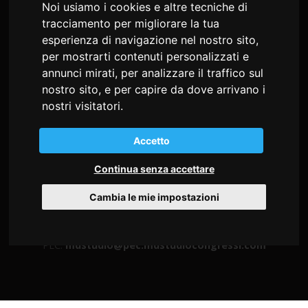
Noi usiamo i cookies e altre tecniche di
tracciamento per migliorare la tua
esperienza di navigazione nel nostro sito,
per mostrarti contenuti personalizzati e
annunci mirati, per analizzare il traffico sul
md studio congressi Snc
nostro sito, e per capire da dove arrivano i
di Sonia Alessio e Cristiana Busatto
nostri visitatori.
Via Giosuè Carducci, 22
34125 Trieste - Italia
Accetto
C.F. e P.I. 02197530302
Continua senza accettare
Tel
+39 040 9712360
Cambia le mie impostazioni
Fax +39 0432 507533
info@mdstudiocongressi.com
PEC:
mdstudio@pec.mdstudiocongressi.com