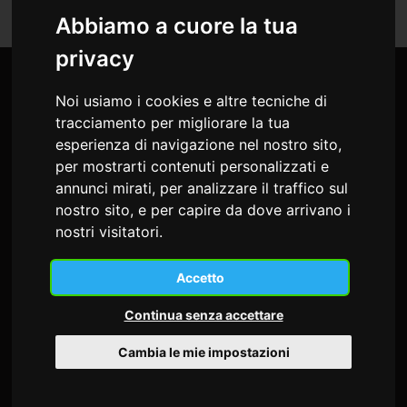
Abbiamo a cuore la tua
privacy
Noi usiamo i cookies e altre tecniche di
tracciamento per migliorare la tua
esperienza di navigazione nel nostro sito,
per mostrarti contenuti personalizzati e
annunci mirati, per analizzare il traffico sul
nostro sito, e per capire da dove arrivano i
nostri visitatori.
Accetto
md studio congressi Snc
Continua senza accettare
di Sonia Alessio e Cristiana Busatto
Cambia le mie impostazioni
Via Giosuè Carducci, 22
34125 Trieste - Italia