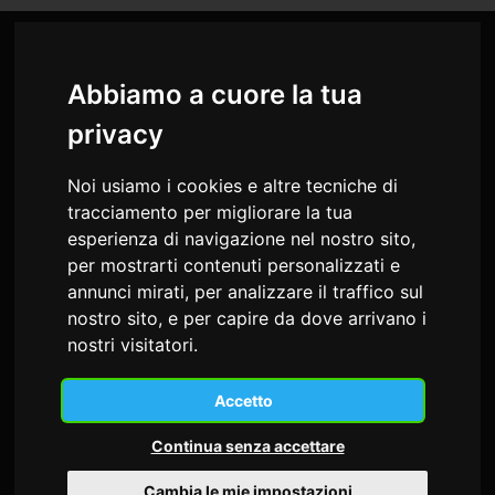
Abbiamo a cuore la tua
privacy
Noi usiamo i cookies e altre tecniche di
tracciamento per migliorare la tua
esperienza di navigazione nel nostro sito,
per mostrarti contenuti personalizzati e
annunci mirati, per analizzare il traffico sul
nostro sito, e per capire da dove arrivano i
md studio congressi Snc
nostri visitatori.
di Sonia Alessio e Cristiana Busatto
Via Giosuè Carducci, 22
Accetto
34125 Trieste - Italia
Continua senza accettare
C.F. e P.I. 02197530302
Cambia le mie impostazioni