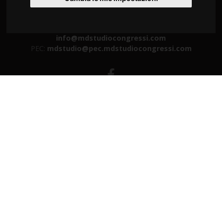
Tel
+39 040 9712360
Fax +39 0432 507533
info@mdstudiocongressi.com
PEC:
mdstudio@pec.mdstudiocongressi.com
HOME
SERVIZI
FAD E WEBINAR
EVENTI RESIDENZIALI
GALLERY
AZIENDA