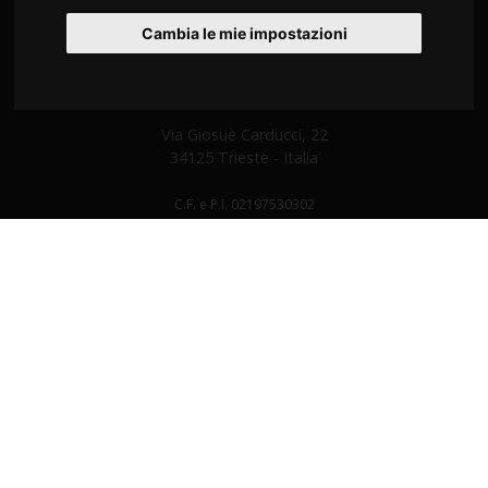
Cambia le mie impostazioni
md studio congressi Snc
di Sonia Alessio e Cristiana Busatto
Via Giosuè Carducci, 22
34125 Trieste - Italia
C.F. e P.I. 02197530302
Tel
+39 040 9712360
Fax +39 0432 507533
info@mdstudiocongressi.com
PEC:
mdstudio@pec.mdstudiocongressi.com
HOME