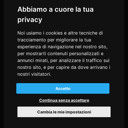
Abbiamo a cuore la tua
privacy
Noi usiamo i cookies e altre tecniche di
tracciamento per migliorare la tua
esperienza di navigazione nel nostro sito,
per mostrarti contenuti personalizzati e
annunci mirati, per analizzare il traffico sul
nostro sito, e per capire da dove arrivano i
md studio congressi Snc
nostri visitatori.
di Sonia Alessio e Cristiana Busatto
Via Giosuè Carducci, 22
Accetto
34125 Trieste - Italia
Continua senza accettare
C.F. e P.I. 02197530302
Cambia le mie impostazioni
Tel
+39 040 9712360