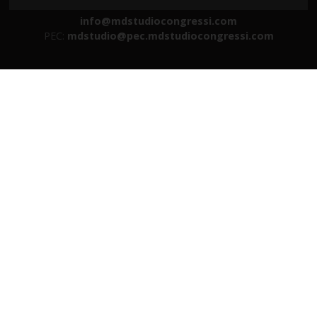
Fax +39 0432 507533
info@mdstudiocongressi.com
PEC:
mdstudio@pec.mdstudiocongressi.com
HOME
SERVIZI
FAD E WEBINAR
EVENTI RESIDENZIALI
GALLERY
AZIENDA
TRASPARENZA