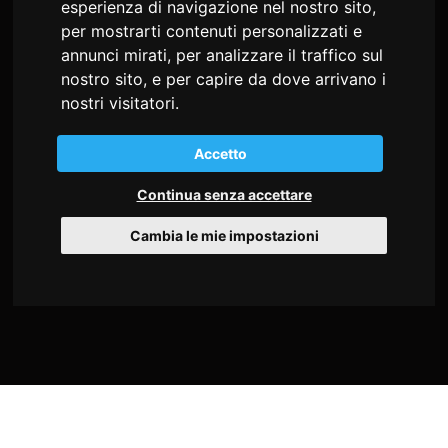
esperienza di navigazione nel nostro sito,
per mostrarti contenuti personalizzati e
md studio congressi Snc
annunci mirati, per analizzare il traffico sul
di Sonia Alessio e Cristiana Busatto
nostro sito, e per capire da dove arrivano i
Via Giosuè Carducci, 22
nostri visitatori.
34125 Trieste - Italia
Accetto
C.F. e P.I. 02197530302
Continua senza accettare
Tel
+39 040 9712360
Cambia le mie impostazioni
Fax +39 0432 507533
info@mdstudiocongressi.com
PEC:
mdstudio@pec.mdstudiocongressi.com
HOME