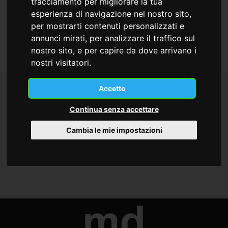
tracciamento per migliorare la tua
Vuoi richiedere ulteriori informazioni?
esperienza di navigazione nel nostro sito,
Clicca qui
per mostrarti contenuti personalizzati e
annunci mirati, per analizzare il traffico sul
nostro sito, e per capire da dove arrivano i
nostri visitatori.
Accetto
Continua senza accettare
per Infermieri
per Medici
Cambia le mie impostazioni
Indice Eventi Residenziali del 2023