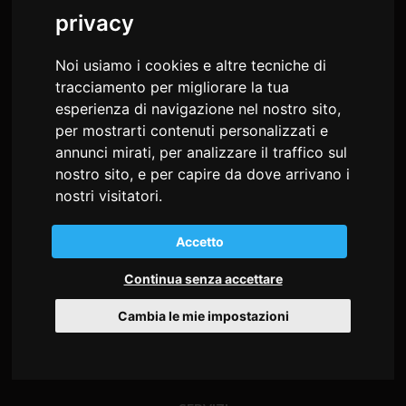
privacy
md studio congressi Snc
di Sonia Alessio e Cristiana Busatto
Noi usiamo i cookies e altre tecniche di
Via Giosuè Carducci, 22
tracciamento per migliorare la tua
34125 Trieste - Italia
esperienza di navigazione nel nostro sito,
per mostrarti contenuti personalizzati e
C.F. e P.I. 02197530302
annunci mirati, per analizzare il traffico sul
nostro sito, e per capire da dove arrivano i
Tel
+39 040 9712360
nostri visitatori.
Fax +39 0432 507533
info@mdstudiocongressi.com
Accetto
PEC:
mdstudio@pec.mdstudiocongressi.com
Continua senza accettare
Cambia le mie impostazioni
HOME