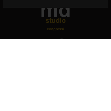
md studio congressi Snc
di Sonia Alessio e Cristiana Busatto
Via Giosuè Carducci, 22
34125 Trieste - Italia
C.F. e P.I. 02197530302