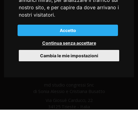
annunci mirati, per analizzare il traffico sul
nostro sito, e per capire da dove arrivano i
nostri visitatori.
Accetto
Continua senza accettare
Cambia le mie impostazioni
md studio congressi Snc
di Sonia Alessio e Cristiana Busatto
Via Giosuè Carducci, 22
34125 Trieste - Italia
C.F. e P.I. 02197530302
Tel
+39 040 9712360