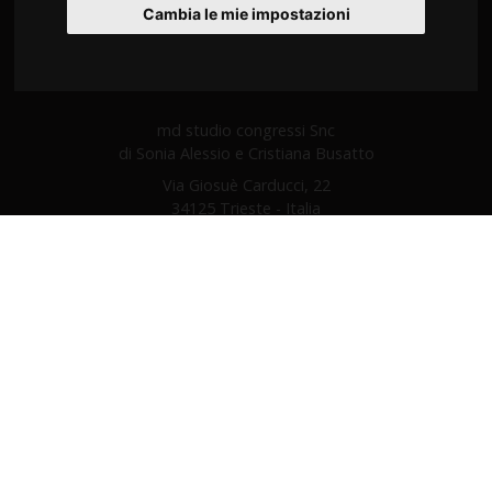
Cambia le mie impostazioni
md studio congressi Snc
di Sonia Alessio e Cristiana Busatto
Via Giosuè Carducci, 22
34125 Trieste - Italia
C.F. e P.I. 02197530302
Tel
+39 040 9712360
Fax +39 0432 507533
info@mdstudiocongressi.com
PEC:
mdstudio@pec.mdstudiocongressi.com