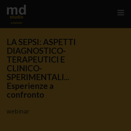
LA SEPSI: ASPETTI
DIAGNOSTICO-
TERAPEUTICI E
CLINICO-
SPERIMENTALI...
Esperienze a
confronto
webinar