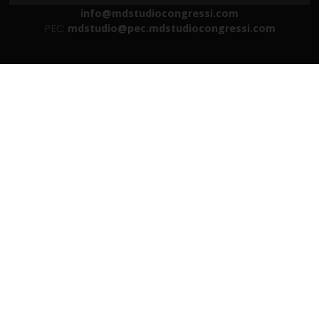
info@mdstudiocongressi.com
PEC:
mdstudio@pec.mdstudiocongressi.com
HOME
SERVIZI
FAD E WEBINAR
EVENTI RESIDENZIALI
GALLERY
AZIENDA
TRASPARENZA
CONTATTI