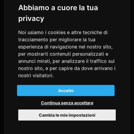
Abbiamo a cuore la tua
privacy
Noi usiamo i cookies e altre tecniche di
tracciamento per migliorare la tua
esperienza di navigazione nel nostro sito,
per mostrarti contenuti personalizzati e
annunci mirati, per analizzare il traffico sul
nostro sito, e per capire da dove arrivano i
md studio congressi Snc
nostri visitatori.
di Sonia Alessio e Cristiana Busatto
Via Giosuè Carducci, 22
Accetto
34125 Trieste - Italia
Continua senza accettare
C.F. e P.I. 02197530302
Cambia le mie impostazioni
Tel
+39 040 9712360
Fax +39 0432 507533