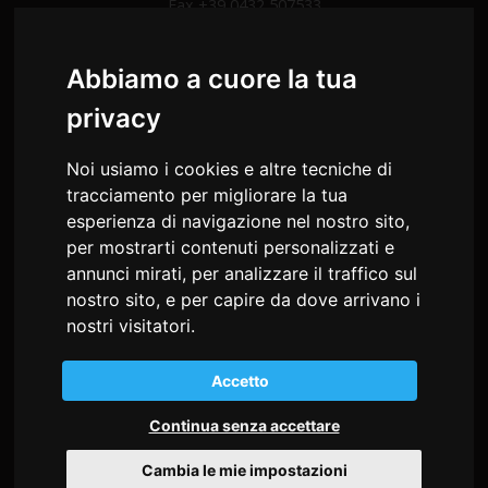
Fax +39 0432 507533
info@mdstudiocongressi.com
PEC:
mdstudio@pec.mdstudiocongressi.com
Abbiamo a cuore la tua
privacy
Noi usiamo i cookies e altre tecniche di
HOME
tracciamento per migliorare la tua
esperienza di navigazione nel nostro sito,
SERVIZI
per mostrarti contenuti personalizzati e
annunci mirati, per analizzare il traffico sul
FAD E WEBINAR
nostro sito, e per capire da dove arrivano i
EVENTI RESIDENZIALI
nostri visitatori.
GALLERY
Accetto
AZIENDA
Continua senza accettare
TRASPARENZA
Cambia le mie impostazioni